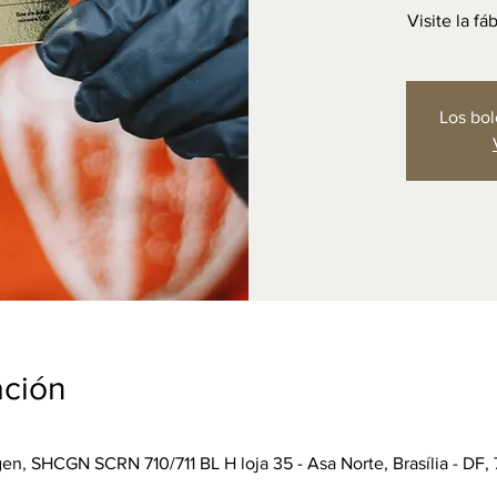
Visite la f
Los bol
ación
n, SHCGN SCRN 710/711 BL H loja 35 - Asa Norte, Brasília - DF, 