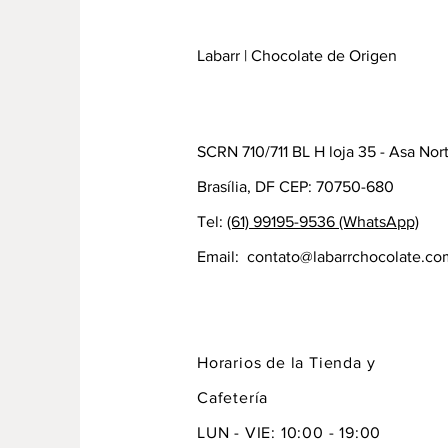
Labarr | Chocolate de Origen
SCRN 710/711 BL H loja 35 - Asa Nor
Brasília, DF CEP: 70750-680
Tel:
(61) 99195-9536 (WhatsApp)
Email:
contato@labarrchocolate.co
Horarios de la Tienda y
Cafetería
LUN - VIE: 10:00 - 19:00