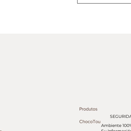
Produtos
SEGURID
ChocoTour
Ambiente 100
Su Información