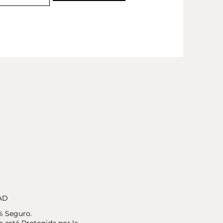
AD
% Seguro.
 está Protegida por la