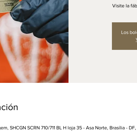
Visite la f
Los bol
ación
m, SHCGN SCRN 710/711 BL H loja 35 - Asa Norte, Brasília - DF,