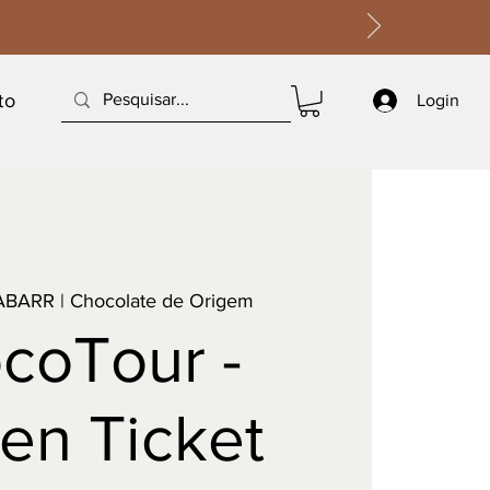
to
Login
ABARR | Chocolate de Origem
coTour -
en Ticket