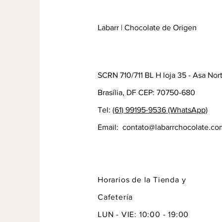
Labarr | Chocolate de Origen
SCRN 710/711 BL H loja 35 - Asa Nor
Brasília, DF CEP: 70750-680
Tel:
(61) 99195-9536 (WhatsApp)
Email:
contato@labarrchocolate.co
Horarios de la Tienda y
Cafetería
LUN - VIE: 10:00 - 19:00