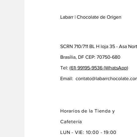
Labarr | Chocolate de Origen
SCRN 710/711 BL H loja 35 - Asa Nor
Brasília, DF CEP: 70750-680
Tel:
(61) 99195-9536 (WhatsApp)
Email:
contato@labarrchocolate.co
Horarios de la Tienda y
Cafetería
LUN - VIE: 10:00 - 19:00