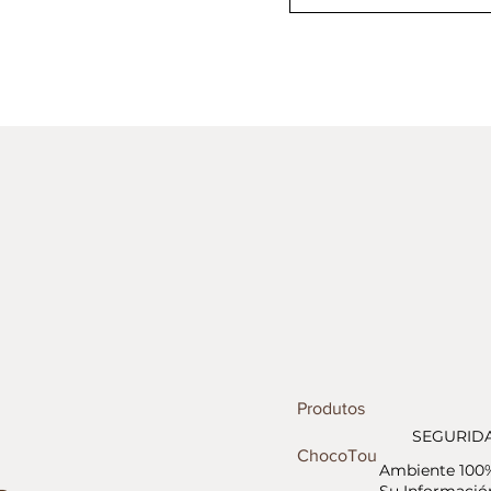
Produtos
SEGURID
ChocoTour
Ambiente 100
Su Información