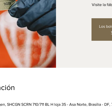
Visite la f
Los bol
ación
n, SHCGN SCRN 710/711 BL H loja 35 - Asa Norte, Brasília - DF, 