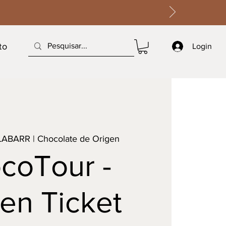
to
Login
LABARR | Chocolate de Origen
coTour -
en Ticket