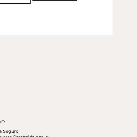
AD
% Seguro.
 está Protegida por la