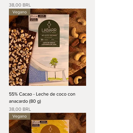
Precio
38,00 BRL
Vegano
55% Cacao - Leche de coco con
anacardo (80 g)
Precio
38,00 BRL
Vegano