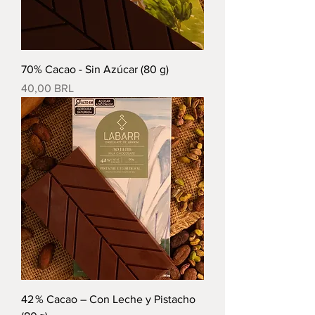
70% Cacao - Sin Azúcar (80 g)
Precio
40,00 BRL
42 % Cacao – Con Leche y Pistacho