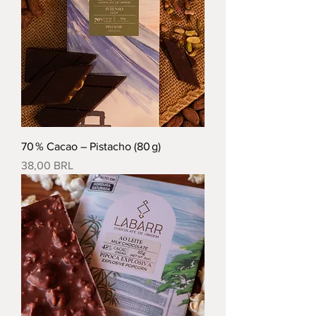
70 % Cacao – Pistacho (80 g)
Precio
38,00 BRL