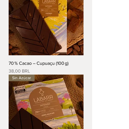
70 % Cacao – Cupuaçu (100 g)
Precio
38,00 BRL
Sin Azúcar