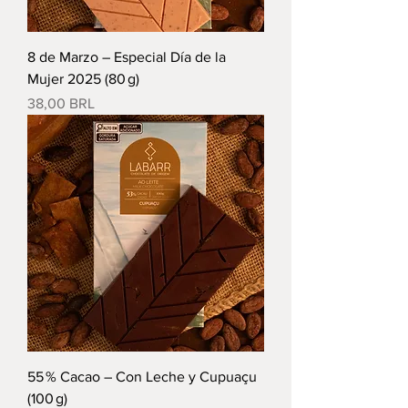
8 de Marzo – Especial Día de la
Mujer 2025 (80 g)
Precio
38,00 BRL
55 % Cacao – Con Leche y Cupuaçu
(100 g)