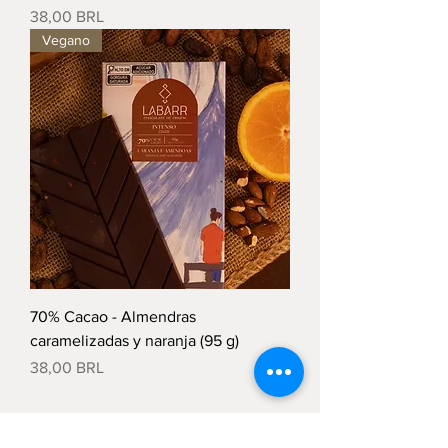
Precio
38,00 BRL
Vegano
70% Cacao - Almendras
caramelizadas y naranja (95 g)
Precio
38,00 BRL