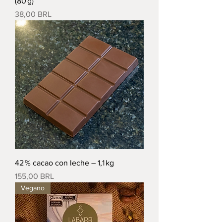
(80 g)
Precio
38,00 BRL
42 % cacao con leche – 1,1 kg
Precio
155,00 BRL
Vegano