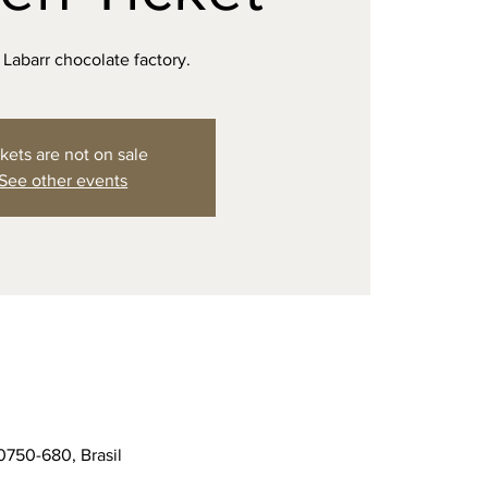
e Labarr chocolate factory.
kets are not on sale
See other events
0750-680, Brasil