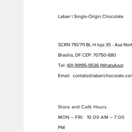
Labarr | Single-Origin Chocolate
SCRN 710/711 BL H loja 35 - Asa Nor
Brasília, DF CEP: 70750-680
Tel:
(61) 99195-9536 (WhatsApp)
Email:
contato@labarrchocolate.co
Store and Café Hours
MON – FRI: 10:00 AM – 7:00
PM