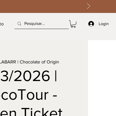
to
Login
LABARR | Chocolate of Origin
03/2026 |
coTour -
en Ticket