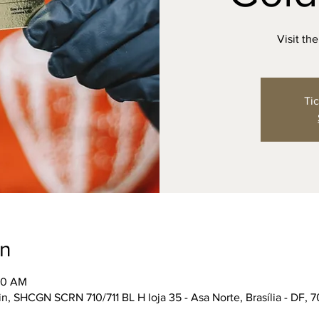
Visit th
Tic
on
:30 AM
n, SHCGN SCRN 710/711 BL H loja 35 - Asa Norte, Brasília - DF, 7