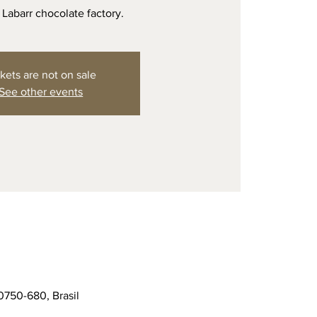
e Labarr chocolate factory.
kets are not on sale
See other events
0750-680, Brasil