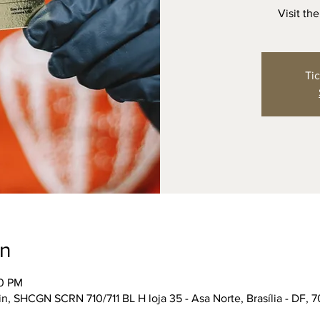
Visit th
Tic
on
10 PM
n, SHCGN SCRN 710/711 BL H loja 35 - Asa Norte, Brasília - DF, 7