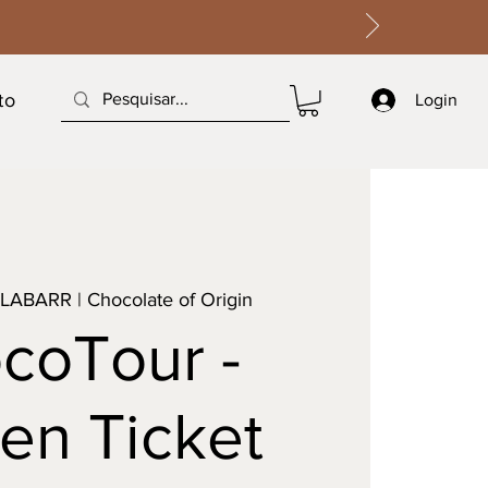
to
Login
LABARR | Chocolate of Origin
coTour -
en Ticket