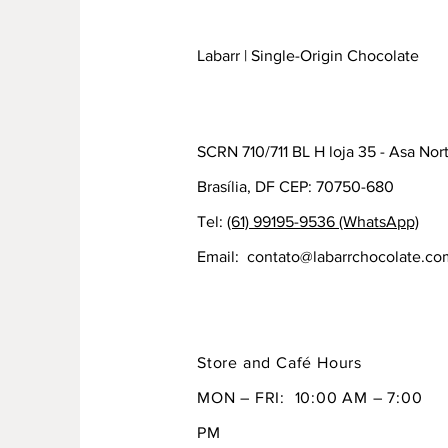
Labarr | Single-Origin Chocolate
SCRN 710/711 BL H loja 35 - Asa Nor
Brasília, DF CEP: 70750-680
Tel:
(61) 99195-9536 (WhatsApp)
Email:
contato@labarrchocolate.co
Store and Café Hours
MON – FRI: 10:00 AM – 7:00
PM