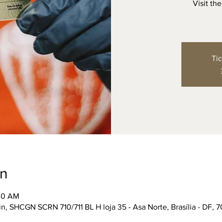
Visit th
Tic
on
:00 AM
n, SHCGN SCRN 710/711 BL H loja 35 - Asa Norte, Brasília - DF, 7