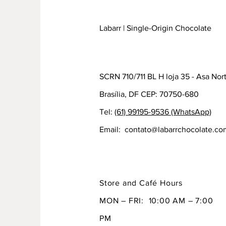
Labarr | Single-Origin Chocolate
SCRN 710/711 BL H loja 35 - Asa Nor
Brasília, DF CEP: 70750-680
Tel:
(61) 99195-9536 (WhatsApp)
Email:
contato@labarrchocolate.co
Store and Café Hours
MON – FRI: 10:00 AM – 7:00
PM