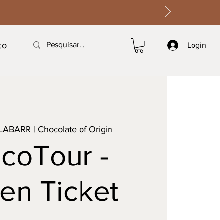
to
Login
LABARR | Chocolate of Origin
coTour -
en Ticket