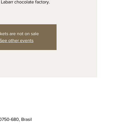
e Labarr chocolate factory.
kets are not on sale
See other events
0750-680, Brasil