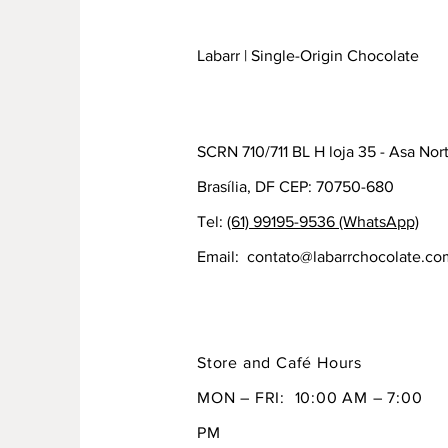
Labarr | Single-Origin Chocolate
SCRN 710/711 BL H loja 35 - Asa Nor
Brasília, DF CEP: 70750-680
Tel:
(61) 99195-9536 (WhatsApp)
Email:
contato@labarrchocolate.co
Store and Café Hours
MON – FRI: 10:00 AM – 7:00
PM