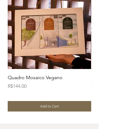
Quadro Mosaico Vegano
Kit Trio Barras Grand
Price
Regular Price
R$144.00
R$114.00
Add to Cart