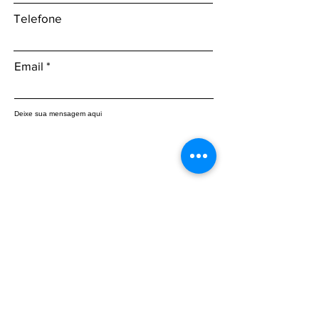
Telefone
Email
Deixe sua mensagem aqui
Enviar
Be the first to know about the latest
updates: subscribe to our newsletter.