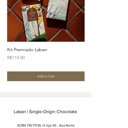
Kit Premiado Labarr
Kit Descobertas Laba
Price
Price
R$114.00
R$152.00
Add to Cart
Labarr | Single-Origin Chocolate
SCRN 710/711 BL H loja 35 - Asa Norte