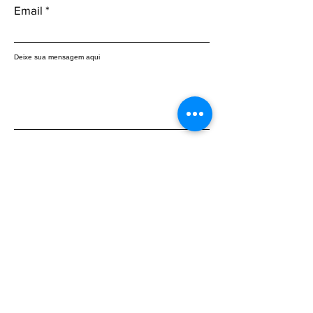
Email
Deixe sua mensagem aqui
Enviar
Be the first to know about the latest
updates: subscribe to our newsletter.
Insira o seu email aqui
Participar