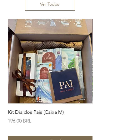
Ver Todos
Kit Dia dos Pais (Caixa M)
Branco Amendoim Ca
Precio
Precio
196,00 BRL
38,00 BRL