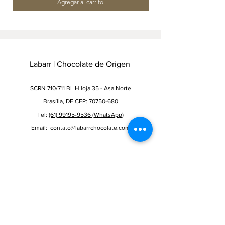
Agregar al carrito
Labarr | Chocolate de Origen
SCRN 710/711 BL H loja 35 - Asa Norte
Brasília, DF CEP: 70750-680
Tel:
(61) 99195-9536
(WhatsApp)
Email:
contato@labarrchocolate.com
Horarios de la Tienda y Cafetería
LUN - VIE: 10:00 - 19:00
SÁBADO: 9:00 - 18:00
DOMINGO: Cerrado
Nome