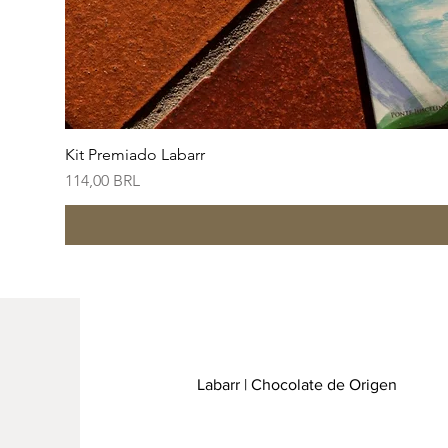
Kit Premiado Labarr
Precio
114,00 BRL
Labarr | Chocolate de Origen