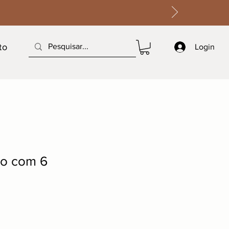
to
Login
lo com 6