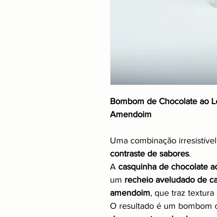
Bombom de Chocolate ao Le
Amendoim
Uma combinação irresistíve
contraste de sabores
.
A
casquinha de chocolate ao
um
recheio aveludado de c
amendoim
, que traz textur
O resultado é um bombom c