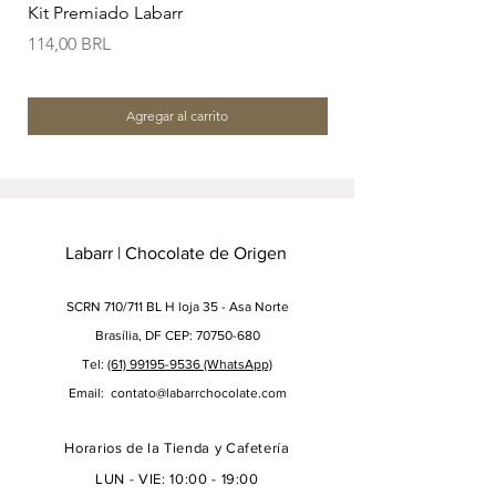
Kit Premiado Labarr
Kit Descobertas Laba
Precio
Precio
114,00 BRL
152,00 BRL
Agregar al carrito
Labarr | Chocolate de Origen
SCRN 710/711 BL H loja 35 - Asa Norte
Brasília, DF CEP: 70750-680
Tel:
(61) 99195-9536
(WhatsApp)
Email:
contato@labarrchocolate.com
Horarios de la Tienda y Cafetería
LUN - VIE: 10:00 - 19:00