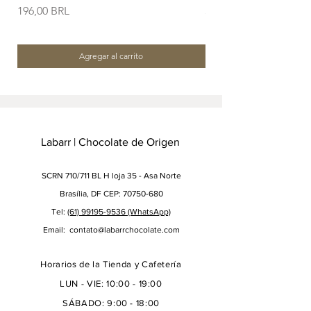
Precio
Precio
196,00 BRL
38,00 BRL
Agregar al carrito
Labarr | Chocolate de Origen
SCRN 710/711 BL H loja 35 - Asa Norte
Brasília, DF CEP: 70750-680
Tel:
(61) 99195-9536
(WhatsApp)
Email:
contato@labarrchocolate.com
Horarios de la Tienda y Cafetería
LUN - VIE: 10:00 - 19:00
SÁBADO: 9:00 - 18:00