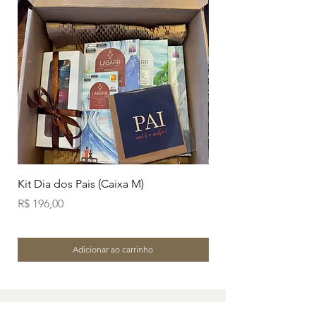
Kit Dia dos Pais (Caixa M)
Branco Amendoim Ca
Preço
Preço
R$ 196,00
R$ 38,00
Adicionar ao carrinho