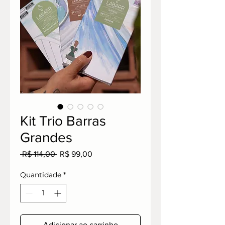
Kit Trio Barras
Grandes
Preço
Preço
 R$ 114,00 
R$ 99,00
normal
promocional
Quantidade
*
Adicionar ao carrinho