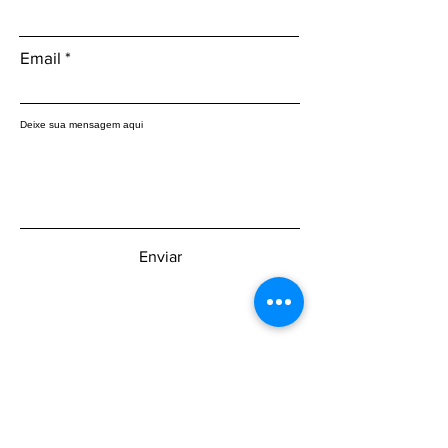
Email
Deixe sua mensagem aqui
Enviar
Fique sabendo primeiro sobre as
novidades: inscreva-se na nossa
newsletter.
Insira o seu email aqui