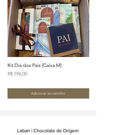
Kit Dia dos Pais (Caixa M)
Branco Amendoim Ca
Preço
Preço
R$ 196,00
R$ 38,00
Adicionar ao carrinho
Labarr | Chocolate de Origem