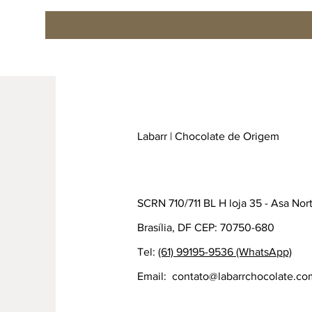
Labarr | Chocolate de Origem
SCRN 710/711 BL H loja 35 - Asa Nor
Brasília, DF CEP: 70750-680
Tel:
(61) 99195-9536 (WhatsApp)
Email:
contato@labarrchocolate.co