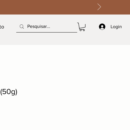
to
Login
(50g)