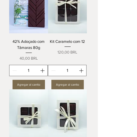
42% Adoçado com
Kit Caramelo com 12
Tâmaras 80g
Precio
120,00 BRL
Precio
40,00 BRL
Agregar al carrito
Agregar al carrito