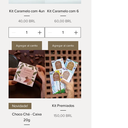
Kit Caramelo com 4un
Kit Caramelo com 6
Precio
Precio
40,00 BRL
60,00 BRL
Agregar al carrito
Agregar al carrito
Kit Premiados
Novidade!
Choco Chá - Caixa
Precio
150,00 BRL
20g