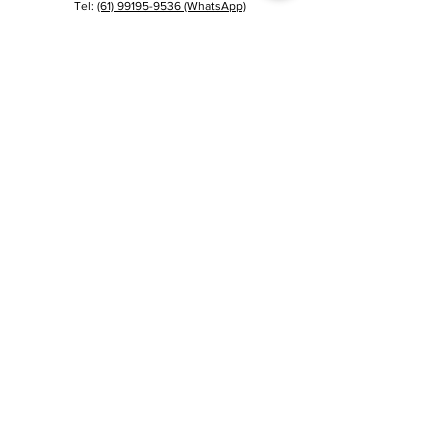
Tel:
(61) 99195-9536
(WhatsApp)
Email:
contato@labarrchocolate.com
Horarios de la Tienda y Cafetería
LUN - VIE: 10:00 - 19:00
SÁBADO: 9:00 - 18:00
DOMINGO: Cerrado
Nome
Sobrenome
Telefone
Email