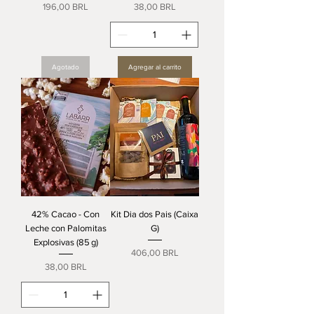
Precio
Precio
196,00 BRL
38,00 BRL
Agotado
Agregar al carrito
42% Cacao - Con
Kit Dia dos Pais (Caixa
Leche con Palomitas
G)
Explosivas (85 g)
Precio
406,00 BRL
Precio
38,00 BRL