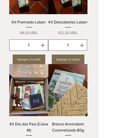
Kit Premiado Labarr
Kit Descobertas Labarr
Precio
Precio
114,00 BRL
152,00 BRL
Agregar al carrito
Agregar al carrito
Kit Dia dos Pais (Caixa
Branco Amendoim
M)
Caramelizado 80g