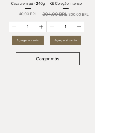
Cacau em pó - 240g
Kit Coleção Intenso
Precio
Precio
Precio de oferta
40,00 BRL
304,00 BRL
300,00 BRL
Agregar al carrito
Agregar al carrito
Cargar más